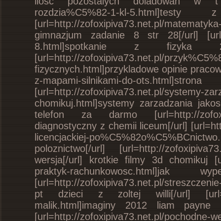
ilosc pozostalych doladowan w t mobi
rozdzia%C5%82-1-kl-5.html]
[url=http://zofoxipiva73.net.pl/matem
gimnazjum zadanie 8 str 28[/url] [url=h
8.html]spotkanie z fizyk
[url=http://zofoxipiva73.net.pl/przyk%
fizycznych.html]przykladowe opinie pracowni
z-mapami-silnikami-do-ots.ht
[url=http://zofoxipiva73.net.pl/system
chomikuj.html]systemy zarzadzania jakosc
telefon za darmo [url=http://zofoxipiva
diagnostyczny z chemii liceum[/url] [url=
licencjackiej-po%C5%82o%C5%BCnict
poloznictwo[/url] [url=http://zofoxipi
wersja[/url] krotkie filmy 3d chomikuj [u
praktyk-rachunkowosc.html]jak w
[url=http://zofoxipiva73.net.pl/streszczenie
pt dzieci z zoltej willi[/url] [url=htt
malik.html]imaginy 2012 liam payne 
[url=http://zofoxipiva73.net.pl/pochodn