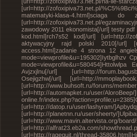
[url=http://zofoxipiva73.net.pl/na-ile-st
[url=http://zofoxipiva73.net.pl/%C5%
matematyki-klasa-4.html]sciaga d
[url=http://zofoxipiva73.net.pl/egzamina
zawodowy 2011 ekonomista[/url] testy pdf w
kod.html]rch7s52 kod[/url] [url=http://zof
aktywacyjny rajd polski 2010[/url] [url=
access.html]zadanie 4 strona 12 angielski
mode=viewprofile&u=195302]Iytbglhzv Cppdi
mode=viewprofile&u=580454]Httolwlpa Eqdoh
Avjzxjlnu[/url] [url=http://forum.bagus
Osejigzhw[/url] [url=http://mmoplaybook
[url=http://www.buhsoft.ru/forums
[url=http://automapket.ru/user/Aloro
online.fr/index.php?action=p
[url=http://datop.ru/user
[url=http://planetnn.ru/us
[url=http://www.mavin.altervista.org/b
[url=http://alfrat23.eb2a.com/showth
[url=http://ragequit.nl/thre