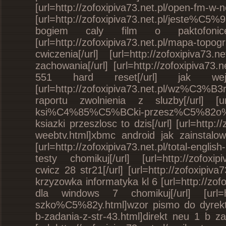
[url=http://zofoxipiva73.net.pl/o
[url=http://zofoxipiva73.net.pl/jeste%C5
bogiem caly film o paktofoni
[url=http://zofoxipiva73.net.pl/mapa-
cwiczenia[/url] [url=http://zofoxipiva7
zachowania[/url] [url=http://zofoxipiva73
551 hard reset[/url] jak w
[url=http://zofoxipiva73.net.pl/wz%C3%
raportu zwolnienia z sluzby[/url] [url=
ksi%C4%85%C5%BCki-przesz%C5%82o%
ksiazki przeszlosc to dzis[/url] [url=http:
weebtv.html]xbmc android jak zainstalo
[url=http://zofoxipiva73.net.pl/total-englis
testy chomikuj[/url] [url=http://zofoxip
cwicz 28 str21[/url] [url=http://zofoxipiva
krzyzowka informatyka kl 6 [url=http://zof
dla windows 7 chomikuj[/url] [url=htt
szko%C5%82y.html]wzor pismo do dyrektora 
b-zadania-z-str-43.html]direkt neu 1 b z