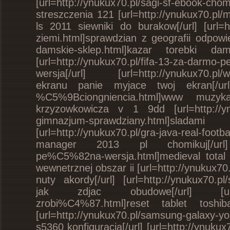
[url=http://ynukux70.pl/sagi-sf-ebook-c
streszczenia 121 [url=http://ynukux70.p
ls 2011 siewniki do burakow[/url] [url=ht
ziemi.html]sprawdzian z geografii odpowied
damskie-sklep.html]kazar torebki dam
[url=http://ynukux70.pl/fifa-13-za-d
wersja[/url] [url=http://ynukux70.pl/w
ekranu panie myjace twoj ekran[/url] [
%C5%9Bciongniencia.html]www muzyka
krzyzowkowicza v 1 9dd [url=http://
gimnazjum-sprawdziany.html]slad
[url=http://ynukux70.pl/gra-java-real-foo
manager 2013 pl chomikuj[/url] [url=
pe%C5%82na-wersja.html]medieval total w
wewnetrznej obszar ii [url=http://ynukux
nuty akordy[/url] [url=http://ynukux70
jak zdjac obudowe[/url] [url=http://
zrobi%C4%87.html]reset tablet tosh
[url=http://ynukux70.pl/samsung-galaxy-
s5360 konfiguracja[/url] [url=http://ynu