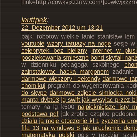
[link=http://cowkvjxzzrrw.com/]cowkvjxzzrrw
lauttpek
:
22. Dezember 2012 um 13:21
bajki robotow wielkie lanie stanislaw le
youtubie
wzory tatuazy na noge
sesje w
celebrytek bez bielizny
internet w plus
podziekowania smieszne
bond skyfall napi
w dzienniku pedagoga szkolnego
cho
zainstalowac hacka margonem
zadanie 
darmowe wieczory i eekendy
darmowe tap
chomikuj
program do wygenerowania kodu
do skype
darmowe zdjecie simlocka nok
manta dvbt03
lg swift jak wysylac przez b
tematy na lg k500
najpiekniejsze listy m
podstawa pdf
jak zrobic czapke podobna
dzialu ja moje otoczenie kl 1
zyczenia ur
fifa 13 na windows 8 jak uruchomic dem
matematyka polski
opis v rozdzial szat