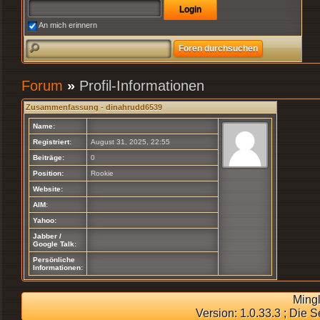
An mich erinnern
Forum
»
Profil-Informationen
Zusammenfassung - dinahrudd6539
Name:
Registriert:
August 31, 2025, 22:55
Beiträge:
0
Position:
Rookie
Website:
AIM:
Yahoo:
Jabber /
Google Talk:
Persönliche
Informationen:
Ming
Version: 1.0.33.3 ; Die 