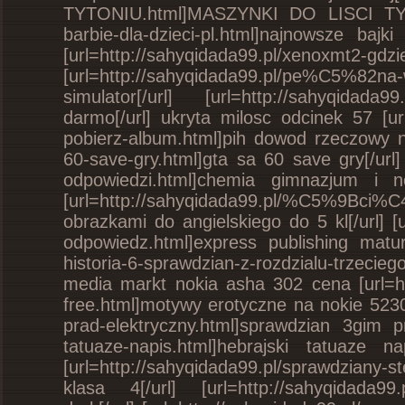
TYTONIU.html]MASZYNKI DO LISCI TYTONIU
barbie-dla-dzieci-pl.html]najnowsze bajk
[url=http://sahyqidada99.pl/xenox
[url=http://sahyqidada99.pl/pe%C5%82n
simulator[/url] [url=http://sahyqidada
darmo[/url] ukryta milosc odcinek 57 [u
pobierz-album.html]pih dowod rzeczowy nr 
60-save-gry.html]gta sa 60 save gry[/url]
odpowiedzi.html]chemia gimnazjum i n
[url=http://sahyqidada99.pl/%C5%9Bci%C4
obrazkami do angielskiego do 5 kl[/url] [u
odpowiedz.html]express publishing matura
historia-6-sprawdzian-z-rozdzialu-trzeciego
media markt nokia asha 302 cena [url=ht
free.html]motywy erotyczne na nokie 5230 
prad-elektryczny.html]sprawdzian 3gim pra
tatuaze-napis.html]hebrajski tatuaze 
[url=http://sahyqidada99.pl/sprawdziany-s
klasa 4[/url] [url=http://sahyqidada99.