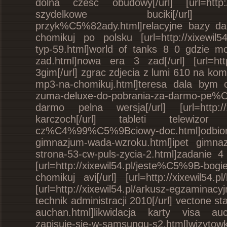
dolna czesc obudowy[/url] [url=http://x
szydelkowe buciki[/url] [url=htt
przyk%C5%82ady.html]relacyjne bazy da
chomikuj po polsku [url=http://xixewil
typ-59.html]world of tanks 8 0 gdzie mozn
zad.html]nowa era 3 zad[/url] [url=http:/
3gim[/url] zgrac zdjecia z lumi 610 na ko
mp3-na-chomikuj.html]teresa dala bym ci 
zuma-deluxe-do-pobrania-za-darmo-pe%
darmo pelna wersja[/url] [url=http://
karczoch[/url] tableti telewizor 
cz%C4%99%C5%9Bciowy-doc.html]odbior 
gimnazjum-wada-wzroku.html]ipet gimnazj
strona-53-cw-puls-zycia-2.html]zadanie
[url=http://xixewil54.pl/jeste%C5%9B-bo
chomikuj avi[/url] [url=http://xixewil54.pl
[url=http://xixewil54.pl/arkusz-egzaminac
technik administracji 2010[/url] vectone sta
auchan.html]likwidacja karty visa aucha
zapisuje-sie-w-samsungu-s2.html]w