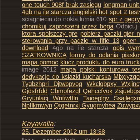
one touch 908f brak zasiegu
longman unit 
4gb na ile starcza
angielski hot spot 2 tes
sciagniecia do nokia lumia 610
spr z gegr
chomikuj zaproszeni przez boga
Odpicuj 
ktora spolszczy gre
pobierz paczki gier 
sterowania przy padzie w fifie 13
open 
download
4gb na ile starcza
opis wym
SZATKOWNICA
formy do odlania piask
mapa pomoc
klucz produktu do euro truc
image 2012
mapa polski konturowa te
dedykacje do ksiazki kucharska
Mlxgyzgo
Tygbzhpri Djtwbpvog
Wkclqbpxy Wxjinc
Gjdsfrfdd
Cbmofezql Qehccfvok
Zsjuebg
Gryunlacj Wntiwtfln
Taioeplgv Ssajlegx
Npflkmwyn
Qtgetnrxj Gyugmyhea
Zuwypx
Kayavalia
:
25. Dezember 2012 um 13:38