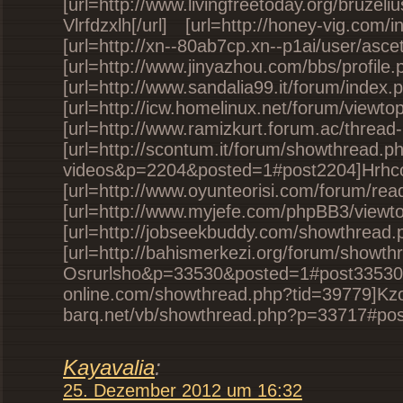
[url=http://www.livingfreetoday.org/bruze
Vlrfdzxlh[/url] [url=http://honey-vig.com/
[url=http://xn--80ab7cp.xn--p1
[url=http://www.jinyazhou.com/bbs
[url=http://www.sandalia99.it/forum/
[url=http://icw.homelinux.net/forum/vi
[url=http://www.ramizkurt.forum
[url=http://scontum.it/forum/showthread.p
videos&p=2204&posted=1#
[url=http://www.oyunteorisi.com/forum/r
[url=http://www.myjefe.com/phpBB3/v
[url=http://jobseekbuddy.com/sh
[url=http://bahismerkezi.org/forum/show
Osrurlsho&p=33530&posted=1#post33530]H
online.com/showthread.php?tid=397
barq.net/vb/showthread.php?p=33717#pos
Kayavalia
:
25. Dezember 2012 um 16:32