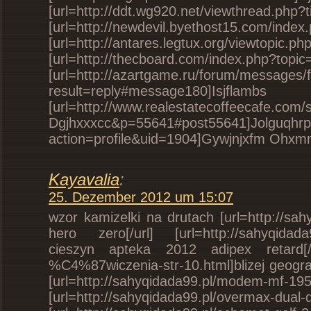
[url=http://ddt.wg920.net/viewthrea
[url=http://newdevil.byethost15.com/
[url=http://antares.legtux.org/viewtopi
[url=http://thecboard.com/index.ph
[url=http://azartgame.ru/forum/messages
result=reply#message
[url=http://www.realestatecoffeecafe.com
Dgjhxxxcc&p=55641#post55641]Jolguqhrp D
action=profile&uid=1904]Gywjnjxfm Ohxmm
Kayavalia
:
25. Dezember 2012 um 15:07
wzor kamizelki na drutach [url=http://sa
hero zero[/url] [url=http://sahyqidada99
cieszyn apteka 2012 adipex retard[/url
%C4%87wiczenia-str-10.html]blizej geografi
[url=http://sahyqidada99.pl/modem-mf-195
[url=http://sahyqidada99.pl/overmax-