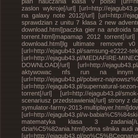
plan nauczania klasa v polski [url=htt
zaslon wykroje[/url] [url=http://ejagub43.
na galaxy note 2012[/url] [url=http://ejag
sprawdzian z unitu 7 klasa 2 new adventur
download.html]paczka gier na androida ta
torrent.html]mapamap 2012 torrent[/url] [u
download.html]lg ultimate remover v0
[url=http://ejagub43.pl/samsung-e2
[url=http://ejagub43.pl/MEDIAFIRE-
DOWNLOAD[/url] [url=http://ejagub43.pl/j
aktywowac nfs run na innym k
[url=http://ejagub43.pl/pobierz-naj
[url=http://ejagub43.pl/supernatural-s
torrent[/url] [url=http://ejagub43.pl/sm
scenariusz przedstawienia[/url] strony z d
symulator-farmy-2013-multiplayer.ht
[url=http://ejagub43.pl/w-babia%C5%
matematyka klasa 3 zadania[/url] [u
dzia%C5%82ania.html]odma silnika audi a4
[url=http://ejagub43.pl/po%C5%BCegnan