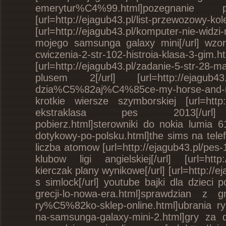
emerytur%C4%99.html]pozegnanie
[url=http://ejagub43.pl/list-przewozowy
[url=http://ejagub43.pl/komputer-nie-wi
mojego samsunga galaxy mini[/url] wzor 
cwiczenia-2-str-102-histroia-klasa-3-gim.h
[url=http://ejagub43.pl/zadanie-5-str-28
plusem 2[/url] [url=http://ejagu
dzia%C5%82aj%C4%85ce-my-horse-and-me
krotkie wiersze szymborskiej [url=http:/
ekstraklasa pes 2013[/url] [url=ht
pobierz.html]sterowniki do nokia lumia 610
dotykowy-po-polsku.html]the sims na telef
liczba atomow [url=http://ejagub43.pl/pe
klubow ligi angielskiej[/url] [url=http:/
kierczak plany wynikowe[/url] [url=http://
s simlock[/url] youtube bajki dla dzieci p
grecji-lo-nowa-era.html]sprawdzian z gr
ry%C5%82ko-sklep-online.html]ubrania rylk
na-samsunga-galaxy-mini-2.html]gry za