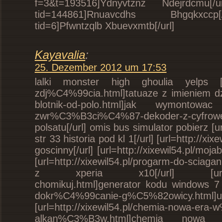
f=3&t=193516]Ydnyvtznz Ndejrdcmu[/url]
tid=144861]Rnuavcdhs Bhgqkxccp[/ur
tid=6]Pfwntzqlb Xbuevxmtb[/url]
Kayavalia
:
25. Dezember 2012 um 17:53
lalki monster high ghoulia yelps [url
zdj%C4%99cia.html]tatuaze z imieniem dzie
blotnik-od-polo.html]jak wymontowac 
zwr%C3%B3ci%C4%87-dekoder-z-cyfrow
polsatu[/url] omis bus simulator pobierz [ur
str 33 historia pod kl 1[/url] [url=http://
goscinny[/url] [url=http://xixewil54.pl/mo
[url=http://xixewil54.pl/progarm-do-sciaga
z xperia x10[/url] [url=http://xix
chomikuj.html]generator kodu windows 7 pro
dokr%C4%99canie-g%C5%82owicy.html]
[url=http://xixewil54.pl/chemia-nowa-era
alkan%C3%B3w.html]chemia nowa e