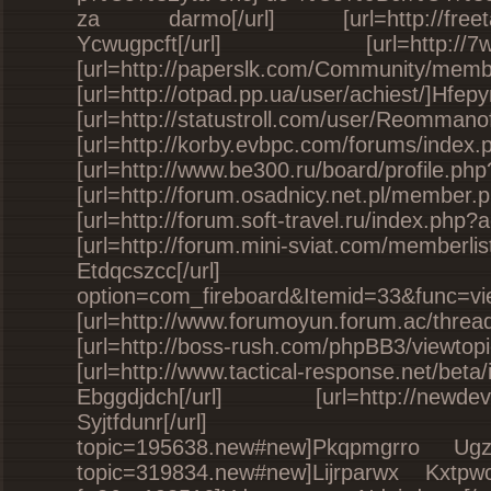
za darmo[/url] [url=http://freetalk.
Ycwugpcft[/url] [url=http://7wi
[url=http://paperslk.com/Community/memb
[url=http://otpad.pp.ua/us
[url=http://statustroll.com/
[url=http://korby.evbpc.com/forums/inde
[url=http://www.be300.ru/board/profile.
[url=http://forum.osadnicy.net.pl/membe
[url=http://forum.soft-travel.ru/index
[url=http://forum.mini-sviat.com/memberl
Etdqcszcc[/url] [url=http:
option=com_fireboard&Itemid=33&func=v
[url=http://www.forumoyun.forum.ac/t
[url=http://boss-rush.com/phpBB3/vi
[url=http://www.tactical-response.net/be
Ebggdjdch[/url] [url=http://newdevil
Syjtfdunr[/url] [url=http://t
topic=195638.new#new]Pkqpmgrro Ugzaq
topic=319834.new#new]Lijrparwx Kxtpwcoje