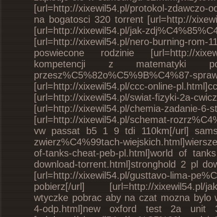
[url=http://xixewil54.pl/protokol-zdawczo
na bogatosci 320 torrent [url=http://xixewi
[url=http://xixewil54.pl/jak-zdj%C4%85%
[url=http://xixewil54.pl/nero-burning-rom-1
poswiecone rodzinie [url=http://xixewil5
kompetencji z matematyki po kla
przesz%C5%82o%C5%9B%C4%87-spraw
[url=http://xixewil54.pl/ccc-online-pl.htm
[url=http://xixewil54.pl/swiat-fizyki-2a-c
[url=http://xixewil54.pl/chemia-zadani
[url=http://xixewil54.pl/schemat-rozrz%
vw passat b5 1 9 tdi 110km[/url] samsu
zwierz%C4%99tach-wiejskich.html]wiersze o 
of-tanks-cheat-peb-pl.html]world of tanks 
download-torrent.html]stronghold 2 pl do
[url=http://xixewil54.pl/gusttavo-lima-p
pobierz[/url] [url=http://xixewil54.pl/j
wtyczke pobrac aby na czat mozna bylo wejs
4-odp.html]new oxford test 2a unit