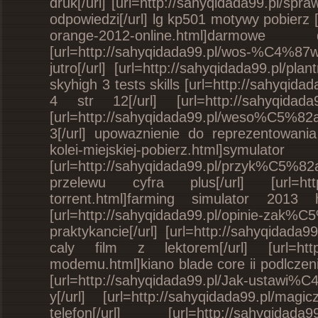
druk[/url] [url=http://sahyqidada99.pl/sp
odpowiedzi[/url] lg kp501 motywy pobier
orange-2012-online.html]darm
[url=http://sahyqidada99.pl/wos-%C4%8
jutro[/url] [url=http://sahyqidada99.pl/pla
skyhigh 3 tests skills [url=http://sahyqidad
4 str 12[/url] [url=http://sahyqidad
[url=http://sahyqidada99.pl/weso%C5%82
3[/url] upowaznienie do reprezentowania
kolei-miejskiej-pobierz.html
[url=http://sahyqidada99.pl/przyk%C5%8
przelewu cyfra plus[/url] [url=http:
torrent.html]farming simulator 2013 
[url=http://sahyqidada99.pl/opinie-
praktykancie[/url] [url=http://sahyqidada9
caly film z lektorem[/url] [url=http:/
modemu.html]kiano blade core ii podlczen
[url=http://sahyqidada99.pl/Jak-ustawi
y[/url] [url=http://sahyqidada99.pl/ma
telefon[/url] [url=http://sahyqidada