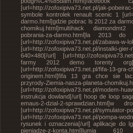
podgl%C4%85dam.html]facebo
[url=http://zofoxipiva73.net.pl/jak-pobeir
symbole kontrolek renault scenic 1 [url=
darmo.html]gdzie pobrac ls 2012 za darmo[/
chomikuj.html]multihack diamondmt2 chom
pobrania-za-darmo.html]la 2013 d
[url=http://zofoxipiva73.net.pl/zabawa-w
[url=http://zofoxipiva73.net.pl/instalk
640×480[/url] [url=http://zofoxipiva73.ne
farmy 2012 demo torenty org[
[url=http://zofoxipiva73.net.pl/fifa-
originem.html]fifa 13 gra chce sie laczyc
przyrody-Ziemia-nasza-planeta-chomikuj.
[url=http://zofoxipiva73.net.pl/modem-h
instrukcja dowland[/url] hoop de loop sag
emaus-2-dzial-2-sprawdzian.html
[url=http://zofoxipiva73.net.pl/symulator-
[url=http://zofoxipiva73.net.pl/pompa-
rysunek i oznaczenia[/url] aplikacje do lg
pieniadze-z-konta.html]lumia