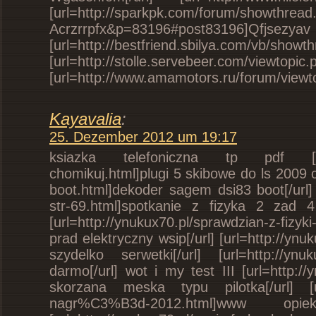
[url=http://sparkpk.com/forum/showthrea
Acrzrrpfx&p=83196#post
[url=http://bestfriend.sbilya.com/vb/sh
[url=http://stolle.servebeer.com/vie
[url=http://www.amamotors.ru/forum/view
Kayavalia
:
25. Dezember 2012 um 19:17
ksiazka telefoniczna tp pdf [url=ht
chomikuj.html]plugi 5 skibowe do ls 2009 c
boot.html]dekoder sagem dsi83 boot[/url]
str-69.html]spotkanie z fizyka 2 zad 
[url=http://ynukux70.pl/sprawdzian-z-fi
prad elektryczny wsip[/url] [url=http://
szydelko serwetki[/url] [url=http://y
darmo[/url] wot i my test III [url=http://
skorzana meska typu pilotka[/url] [url
nagr%C3%B3d-2012.html]www opie