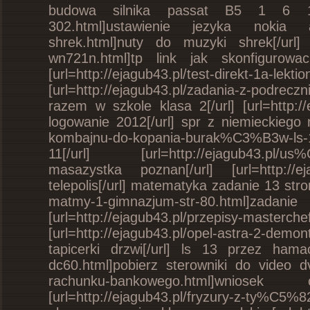
budowa silnika passat B5 1 6 16V [ur
302.html]ustawienie jezyka nokia ash
shrek.html]nuty do muzyki shrek[/url] [ur
wn721n.html]tp link jak skonfiguro
[url=http://ejagub43.pl/test-direkt
[url=http://ejagub43.pl/zadania-z-podre
razem w szkole klasa 2[/url] [url=http://
logowanie 2012[/url] spr z niemieckiego m
kombajnu-do-kopania-burak%C3%B3w-ls-
11[/url] [url=http://ejagub43.pl/us
masazystka poznan[/url] [url=http://e
telepolis[/url] matematyka zadanie 13 stro
matmy-1-gimnazjum-str-80.html
[url=http://ejagub43.pl/przepisy-maste
[url=http://ejagub43.pl/opel-astra-2-de
tapicerki drzwi[/url] ls 13 przez hamachi
dc60.html]pobierz sterowniki do video dvr
rachunku-bankowego.html]wnio
[url=http://ejagub43.pl/fryzury-z-ty%C5%8