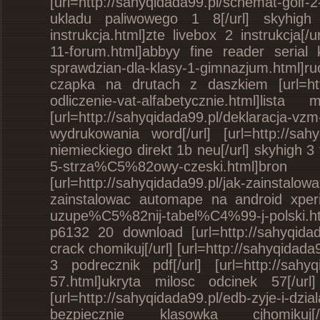
[url=http://sahyqidada99.pl/schemat-g
ukladu paliwowego 1 8[/url] skyhigh 3 t
instrukcja.html]zte livebox 2 instrukcja[/u
11-forum.html]abbyy fine reader serial k
sprawdzian-dla-klasy-1-gimnazjum.html]r
czapka na drutach z daszkiem [url=ht
odliczenie-vat-alfabetycznie.html]lis
[url=http://sahyqidada99.pl/deklaracj
wydrukowania word[/url] [url=http://sahy
niemieckiego direkt 1b neu[/url] skyhigh 3 
5-strza%C5%82owy-czeski.html]b
[url=http://sahyqidada99.pl/jak-zainstal
zainstalowac automape na android xperia[
uzupe%C5%82nij-tabel%C4%99-j-polski.htm
p6132 20 download [url=http://sahyqida
crack chomikuj[/url] [url=http://sahyqida
3 podrecznik pdf[/url] [url=http://s
57.html]ukryta milosc odcinek 57[/u
[url=http://sahyqidada99.pl/edb-zyje-i-dzi
bezpiecznie klasowka cjhomikuj[/ur