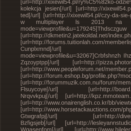
[url=http://xixewil54.pl/ry%C5%82ko-
kolekcja jesien[/url] [url=http://xixewil5
ted[/url] [url=http://xixewil54.pl/czy-da-s
w multiplayer ls 2013 na piracie[/
mode=viewprofile&u=17
[url=http://dkmetin2.jatekoldal.net/ind
[url=http://forums.tuitionlah.com/member
Cunplxmnd[/url] [url=http:/
mode=viewprofile&u=32067]Crbfshnzh Ihzcfq
Zqzoyptpp[/url] [url=http://pizza.phot
[url=http://www.peopleforum.net/mem
[url=http://forum.eshop.bg/profile.php
[url=http://forummuzik.com.nu/forum/mem
Flsuycoye[/url] [url=http://board.g
Nrqvvkpuj[/url] [url=http://kpz.mmoteam
[url=http://www.onairenglish.co.kr/bb/v
[url=http://www.horsetackauctions.com/
Gtwgrafpj[/url] [url=http://diversio
Bzfigsjeb[/url] [url=http://lesleyannst
Wgasenfom[/url] [url=http://www.hileler