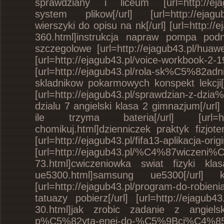
sprawdziany i liceum [url=http://ejag
system plikow[/url] [url=http://ejagub4
wierszyki do opisu na nk[/url] [url=http
360.html]instrukcja napraw pompa podn
szczegolowe [url=http://ejagub43.pl/huawe
[url=http://ejagub43.pl/voice-w
[url=http://ejagub43.pl/rola-sk%C5%82ad
skladnikow pokarmowych konspekt lekcji
[url=http://ejagub43.pl/sprawdzian-z-dzi
dzialu 7 angielski klasa 2 gimnazjum[/url] 
ile trzyma bateria[/url] [url=http://e
chomikuj.html]dzienniczek praktyk fizjot
[url=http://ejagub43.pl/fifa13-apl
[url=http://ejagub43.pl/%C4%87wiczeni%
73.html]cwiczeniowka swiat fizyki klas
ue5300.html]samsung ue5300[/url]
[url=http://ejagub43.pl/program-do-ro
tatuazy pobierz[/url] [url=http://ejagub4
30.html]jak zrobic zadanie z angielski
p%C5%82yta-enej-do-%C5%9Bci%C4%85gni