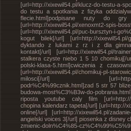
[url=http://xixewil54.pl/klucz-do-testu-
do testu a spotkania z fizyka oddzialywani
flecie.html]podpisane nuty do gr
[url=http://xixewil54.pl/xenoxmt2-
[url=http://xixewil54.pl/puc-bursztyn-i
kogut bilek[/url] [url=http://xixewil54.
dyktando z lukami z rz i z dla gimnazju
kontakt[/url] [url=http://xixewil54.pl/trai
stalkera czyste niebo 1 5 10 chomikuj[/ur
polski-klasa-5.html]cwiczenia z czasown
[url=http://xixewil54.pl/chomikuj-pl-st
milosci[/url] [url=http://xixewi
podr%C4%99cznik.html]zad 5 str 57 blizej s
budowa-most%C3%B3w-do-pobrania.html
riposta youtube caly film [url=http://xix
chopina kalendarz tapeta[/url] [url=http://x
online[/url] [url=http://xixewil54.pl/zada
angielski voices 3[/url] piosenka z disney ch
zmienic-doln%C4%85-cz%C4%99%C5%9B