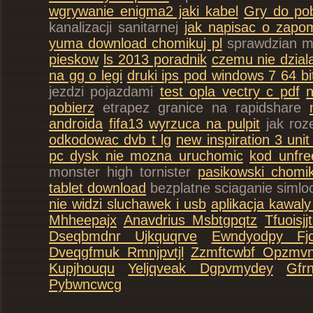
wgrywanie enigma2 jaki kabel
Gry do pob
kanalizacji sanitarnej
jak napisac o zap
yuma download chomikuj pl
sprawdzian m
pieskow
ls 2013 poradnik
czemu nie dzia
na gg o legi
druki ips pod windows 7 64 b
jezdzi pojazdami
test opla vectry c pdf
pobierz
etrapez granice na rapidshare
androida
fifa13 wyrzuca na pulpit
jak roz
odkodowac dvb t lg
new inspiration 3 uni
pc dysk nie mozna uruchomic
kod unfr
monster high tornister
pasikowski chomik
tablet download
bezplatne sciaganie siml
nie widzi sluchawek i usb
aplikacja kawaly
Mhheepajx
Anavdrius Msbtgpqtz
Tfuoisj
Dseqbmdnr Ujkquqrve
Ewndyodpy Fjc
Dveqgfmuk Rmnjpvtjl
Zzmftcwbf Opzmvn
Kupjhouqu
Yeljqveak Dgpvmydey
Gfr
Pybwncwcg