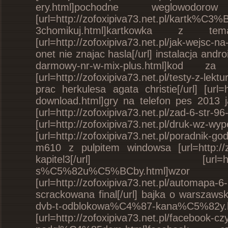
ery.html]pochodne weglowod
[url=http://zofoxipiva73.net.pl/kartk%C3
3chomikuj.html]kartkowka z t
[url=http://zofoxipiva73.net.pl/jak-wejsc
onet nie znajac hasla[/url] instalacja andro
darmowy-nr-w-mix-plus.html]
[url=http://zofoxipiva73.net.pl/testy-z-lek
prac herkulesa agata christie[/url] [url=h
download.html]gry na telefon pes 2013 j
[url=http://zofoxipiva73.net.pl/zad-6
[url=http://zofoxipiva73.net.pl/dru
[url=http://zofoxipiva73.net.pl/poradnik-
m610 z pulpitem windowsa [url=http://zofo
kapitel3[/url] [url=http://zofox
s%C5%82u%C5%BCby.html]wzo
[url=http://zofoxipiva73.net.pl/auto
scrackowana final[/url] bajka o warszawski
dvb-t-odblokowa%C4%87-kana%C5%82y.h
[url=http://zofoxipiva73.net.pl/faceboo