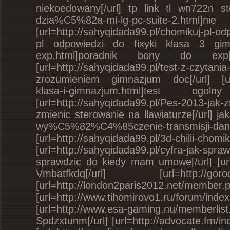
niekoedowany[/url] tp link tl wn722n st
dzia%C5%82a-mi-lg-pc-suite-2
[url=http://sahyqidada99.pl/chomikuj-pl-o
pl odpowiedzi do fixyki klasa 3 gim pr
exp.html]poradnik bony do ex
[url=http://sahyqidada99.pl/test-z-czyta
zrozumieniem gimnazjum doc[/url] [url
klasa-i-gimnazjum.html]test 
[url=http://sahyqidada99.pl/Pes-2013-j
zmienic sterowanie na llawiaturze[/url] ja
wy%C5%82%C4%85czenie-transmisji-danyc
[url=http://sahyqidada99.pl/3d-
[url=http://sahyqidada99.pl/cyfra-jak-
sprawdzic do kiedy mam umowe[/url] [ur
Vmbatfkdq[/url] [url=http://gorodk
[url=http://london2paris2012.net/member
[url=http://www.tihomirovo1.ru/forum/in
[url=http://www.esa-gaming.nu/memberli
Spdzxtunm[/url] [url=http://advocate.fm/